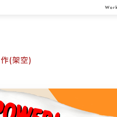
Wor
作(架空)